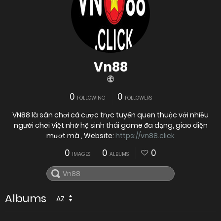
Vn88
0
0
FOLLOWING
FOLLOWERS
VN88 là sân chơi cá cược trực tuyến quen thuộc với nhiều
người chơi Việt nhờ hệ sinh thái game đa dạng, giao diện
mượt mà , Website:
https://vn88.click
0
0
0
IMAGES
ALBUMS
Albums
AZ