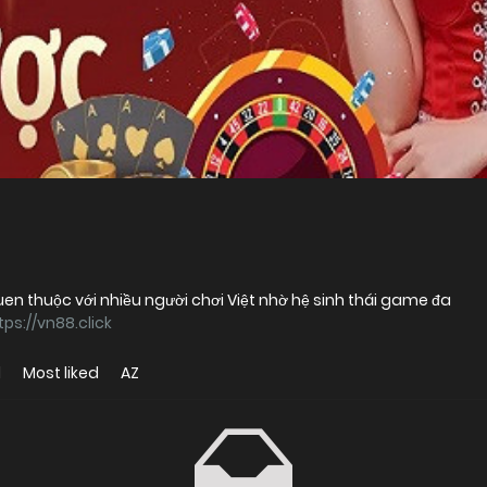
en thuộc với nhiều người chơi Việt nhờ hệ sinh thái game đa
tps://vn88.click
d
Most liked
AZ