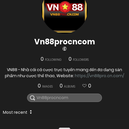
Vn88procncom
0
0
FOLLOWING
FOLLOWERS
VN88 - Nhà cái cá cược trực tuyến mang đến đa dạng sản
phẩm như cược thể thao, Website:
https://vn88pro.cn.com/
0
0
0
IMAGES
ALBUMS
Most recent