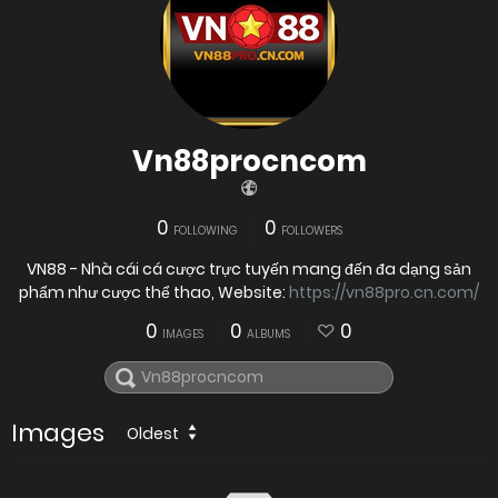
Vn88procncom
0
0
FOLLOWING
FOLLOWERS
VN88 - Nhà cái cá cược trực tuyến mang đến đa dạng sản
phẩm như cược thể thao, Website:
https://vn88pro.cn.com/
0
0
0
IMAGES
ALBUMS
Images
Oldest