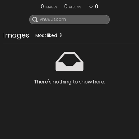
0
0
0
IMAGES
ALBUMS
Images
Most liked
There's nothing to show here.