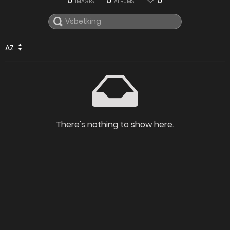
0
0
0
IMAGES
ALBUMS
AZ
There's nothing to show here.