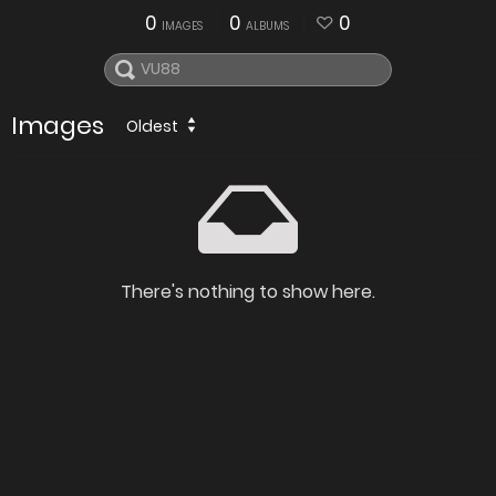
0
0
0
IMAGES
ALBUMS
Images
Oldest
There's nothing to show here.