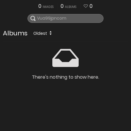
0
0
0
IMAGES
ALBUMS
Albums
Oldest
There's nothing to show here.