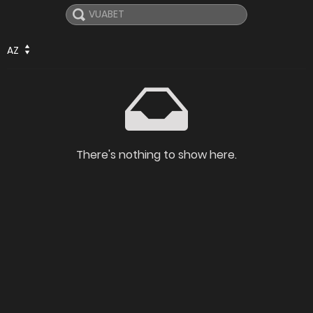
AZ
There's nothing to show here.