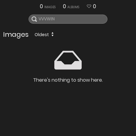
0
0
0
IMAGES
ALBUMS
Images
Oldest
There's nothing to show here.