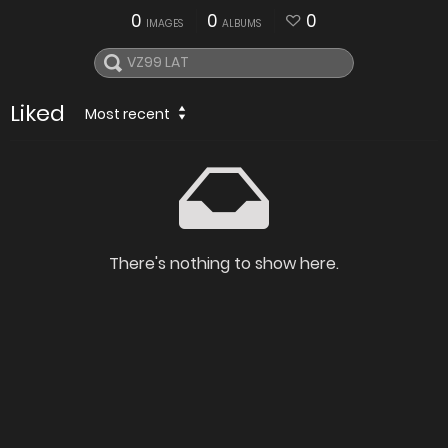
0
0
0
IMAGES
ALBUMS
Liked
Most recent
There's nothing to show here.