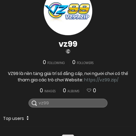
vz99
0
0
FOLLOWING
FOLLOWERS
VZ99 là nền tảng giải trí số đẳng cấp, nơi người chơi có thể
tham gia các trò chơi Website:
https://vz99.zip/
0
0
0
IMAGES
ALBUMS
Top users