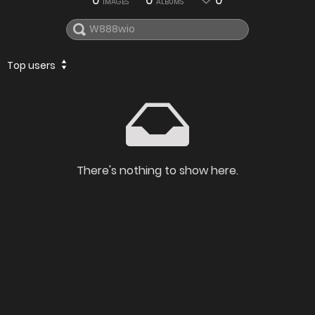
0
0
0
IMAGES
ALBUMS
Top users
There's nothing to show here.