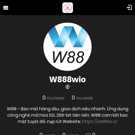
W888wio
0
0
FOLLOWING
FOLLOWERS
W88 – Bảo mật hàng đầu, giao dịch siêu nhanh. Ứng dụng
công nghệ mã hóa SSL 256-bit tiên tiến, W88 cam kết bảo
mật tuyệt đối, nạp rút Website;
https://w888w.io