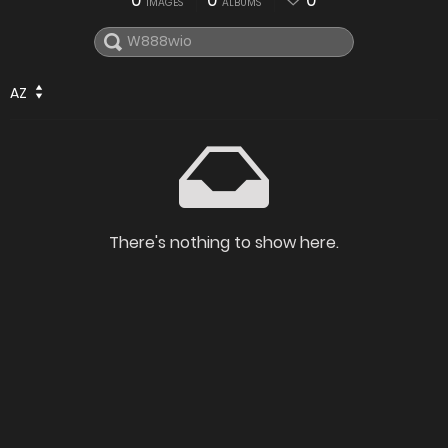
0
0
0
IMAGES
ALBUMS
AZ
There's nothing to show here.