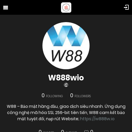
W888wio
0
0
FOLLOWING
FOLLOWERS
W88 – Bảo mật hàng đầu, giao dịch siêu nhanh. Ứng dụng
công nghệ mã hóa SSL 256-bit tiên tiến, W88 cam kết bảo
mật tuyệt đối, nạp rút Website;
https://w888w.io