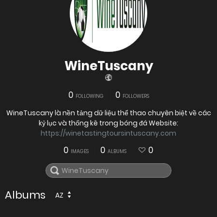
WineTuscany
0
0
FOLLOWING
FOLLOWERS
WineTuscany là nền tảng dữ liệu thể thao chuyên biệt về các
kỷ lục và thống kê trong bóng đá Website:
https://winetastingtoursintuscany.com
0
0
0
IMAGES
ALBUMS
Albums
AZ