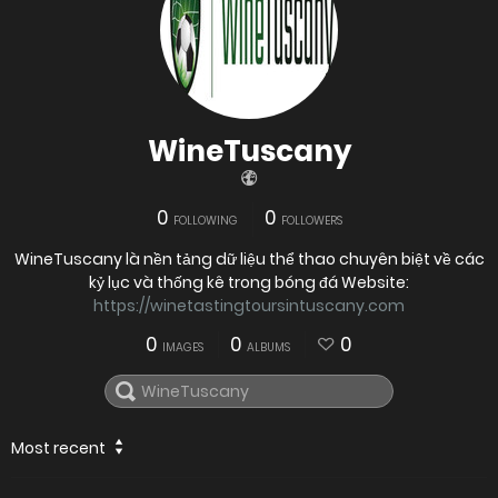
WineTuscany
0
0
FOLLOWING
FOLLOWERS
WineTuscany là nền tảng dữ liệu thể thao chuyên biệt về các
kỷ lục và thống kê trong bóng đá Website:
https://winetastingtoursintuscany.com
0
0
0
IMAGES
ALBUMS
Most recent