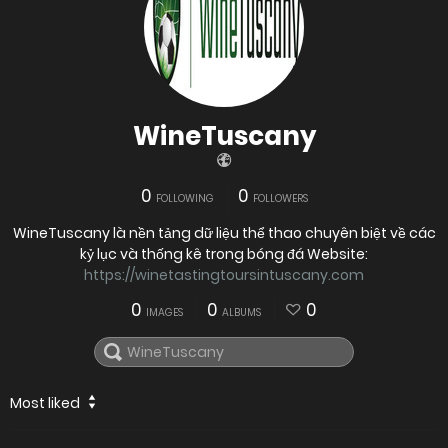
WineTuscany
0
0
FOLLOWING
FOLLOWERS
WineTuscany là nền tảng dữ liệu thể thao chuyên biệt về các
kỷ lục và thống kê trong bóng đá Website:
https://winetastingtoursintuscany.com
0
0
0
IMAGES
ALBUMS
Most liked