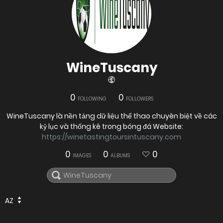
WineTuscany
0
0
FOLLOWING
FOLLOWERS
WineTuscany là nền tảng dữ liệu thể thao chuyên biệt về các
kỷ lục và thống kê trong bóng đá Website:
https://winetastingtoursintuscany.com
0
0
0
IMAGES
ALBUMS
AZ