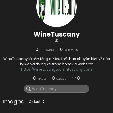
WineTuscany
0
0
FOLLOWING
FOLLOWERS
WineTuscany là nền tảng dữ liệu thể thao chuyên biệt về các
kỷ lục và thống kê trong bóng đá Website:
https://winetastingtoursintuscany.com
0
0
0
IMAGES
ALBUMS
Images
Oldest