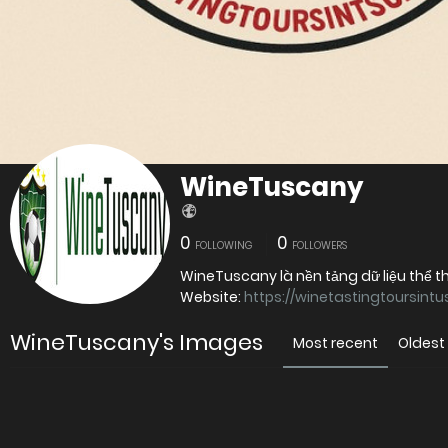
WineTuscany
0
0
FOLLOWING
FOLLOWERS
WineTuscany là nền tảng dữ liệu thể t
Website:
https://winetastingtoursin
WineTuscany's Images
Most recent
Oldest