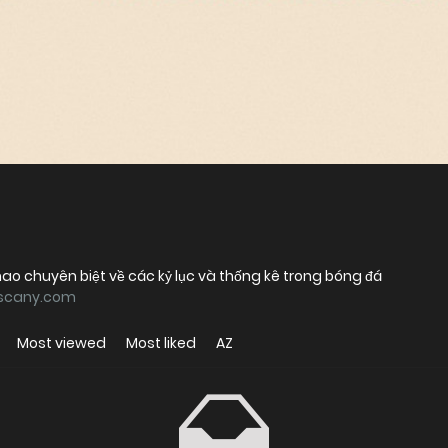
hao chuyên biệt về các kỷ lục và thống kê trong bóng đá
tuscany.com
Most viewed
Most liked
AZ