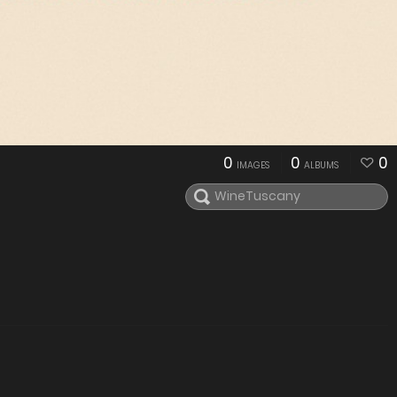
0
0
0
IMAGES
ALBUMS