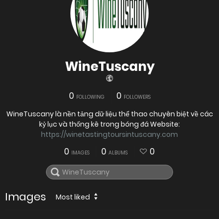
WineTuscany
0
0
FOLLOWING
FOLLOWERS
WineTuscany là nền tảng dữ liệu thể thao chuyên biệt về các
kỷ lục và thống kê trong bóng đá Website:
https://winetastingtoursintuscany.com
0
0
0
IMAGES
ALBUMS
Images
Most liked