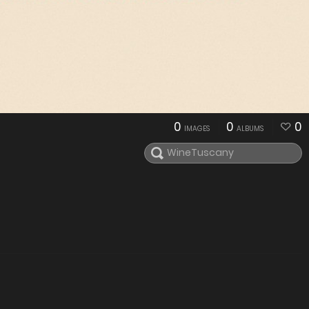
0
0
0
IMAGES
ALBUMS