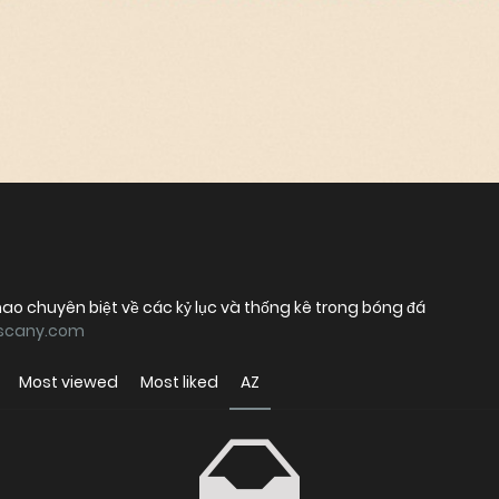
hao chuyên biệt về các kỷ lục và thống kê trong bóng đá
tuscany.com
Most viewed
Most liked
AZ