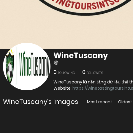
WineTuscany
0
0
FOLLOWING
FOLLOWERS
WineTuscany là nền tảng dữ liệu thể t
Website:
https://winetastingtoursin
WineTuscany's Images
Most recent
Oldest