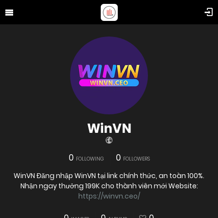
WinVN
0
0
FOLLOWING
FOLLOWERS
WinVN Đăng nhập WinVN tại link chính thức, an toàn 100%.
Nhận ngay thưởng 199K cho thành viên mới Website:
https://winvn.ceo/