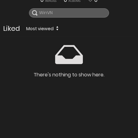
0
0
0
IMAGES
ALBUMS
Liked
Most viewed
There's nothing to show here.