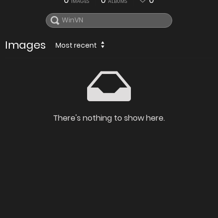
0
0
0
IMAGES
ALBUMS
Images
Most recent
There's nothing to show here.