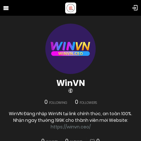
WinVN
0
0
FOLLOWING
FOLLOWERS
WinVN Đăng nhập WinVN tại link chính thức, an toàn 100%.
Nhận ngay thưởng 199K cho thành viên mới Website:
https://winvn.ceo/