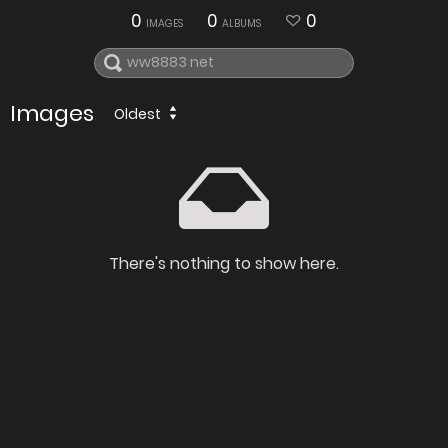
0
0
0
IMAGES
ALBUMS
Images
Oldest
There's nothing to show here.