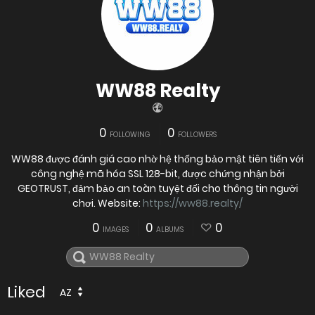
WW88 Realty
0
0
FOLLOWING
FOLLOWERS
WW88 được đánh giá cao nhờ hệ thống bảo mật tiên tiến với
công nghệ mã hóa SSL 128-bit, được chứng nhận bởi
GEOTRUST, đảm bảo an toàn tuyệt đối cho thông tin người
chơi. Website:
https://ww88.realty/
0
0
0
IMAGES
ALBUMS
Liked
AZ