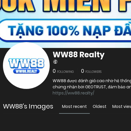
WW88 Realty
0
0
FOLLOWING
FOLLOWERS
WW88 được đánh giá cao nhờ hệ thống 
chứng nhận bởi GEOTRUST, đảm bảo an t
https://ww88.realty/
WW88's Images
Most recent
Oldest
Most vi