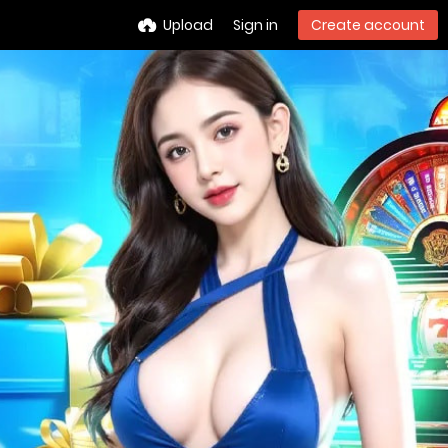
Upload
Sign in
Create account