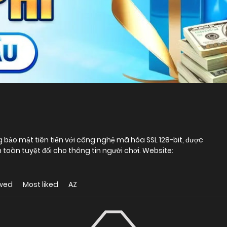
bảo mật tiên tiến với công nghệ mã hóa SSL 128-bit, được
oàn tuyệt đối cho thông tin người chơi. Website:
ewed
Most liked
AZ