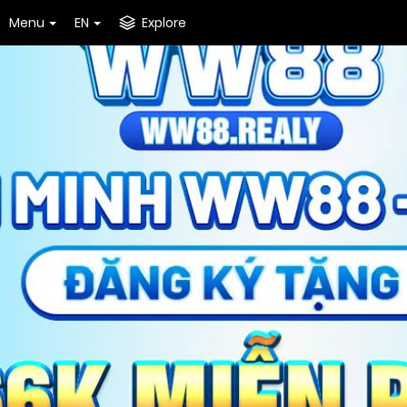
Menu
EN
Explore