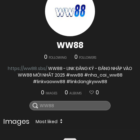
WW88
0
0
FOLLOWING
FOLLOWERS
https://ww88.sbs/
WW88 - LINK ĐĂNG KÝ - ĐĂNG NHẬP VÀO
WW88 MỚI NHẤT 2025 #ww88 #nha_cai_ww88
#linkvaoww88 #linkdangkyww88
0
0
0
IMAGES
ALBUMS
Images
Most liked