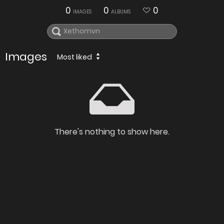
0
0
0
IMAGES
ALBUMS
Images
Most liked
There's nothing to show here.