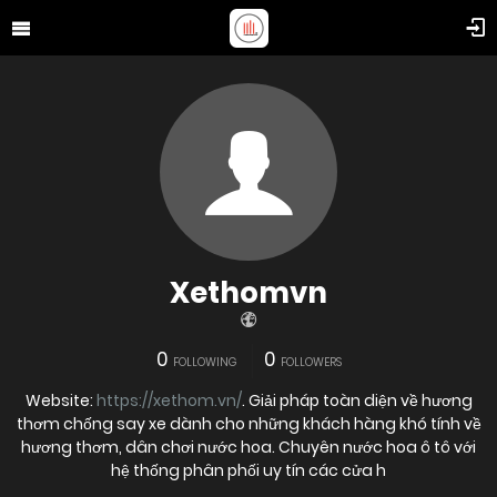
Xethomvn
0
0
FOLLOWING
FOLLOWERS
Website:
https://xethom.vn/
. Giải pháp toàn diện về hương
thơm chống say xe dành cho những khách hàng khó tính về
hương thơm, dân chơi nước hoa. Chuyên nước hoa ô tô với
hệ thống phân phối uy tín các cửa h