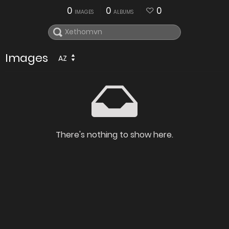
0
0
0
IMAGES
ALBUMS
Images
AZ
There's nothing to show here.