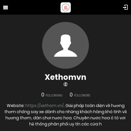
Xethomvn
0
0
FOLLOWING
FOLLOWERS
Website:
https://xethom.vn/
. Giải pháp toàn diện về hương
thơm chống say xe dành cho những khách hàng khó tính về
hương thơm, dân chơi nước hoa. Chuyên nước hoa ô tô với
hệ thống phân phối uy tín các cửa h