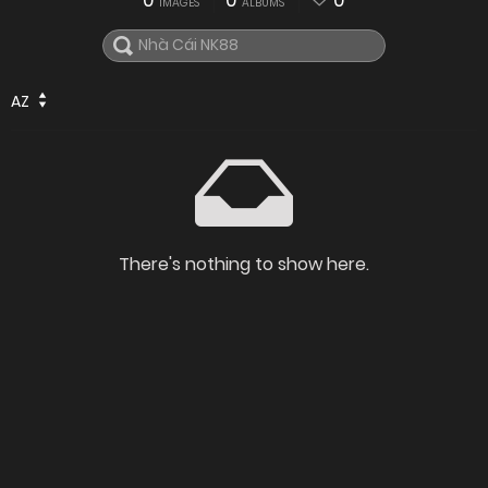
0
0
0
IMAGES
ALBUMS
AZ
There's nothing to show here.