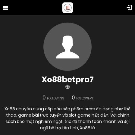
Xo88betpro7
0
0
FOLLOWING
FOLLOWERS
Xo88 chuyên cung cấp các sản phẩm cược đa dạng như thể
thao, game bài trực tuyến và slot game hấp dẫn. Với chính
sách bảo mật nghiêm ngặt, tốc độ thanh toán nhanh và đội
ngũ hỗ trợ tận tình, Xo88 là