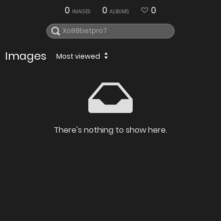
0
0
0
IMAGES
ALBUMS
Images
Most viewed
There's nothing to show here.