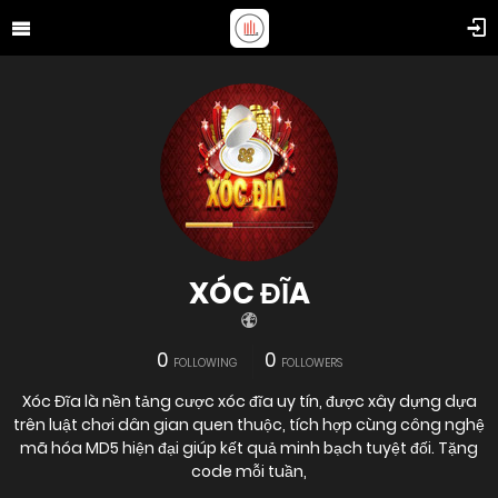
XÓC ĐĨA
0
0
FOLLOWING
FOLLOWERS
Xóc Đĩa là nền tảng cược xóc đĩa uy tín, được xây dựng dựa
trên luật chơi dân gian quen thuộc, tích hợp cùng công nghệ
mã hóa MD5 hiện đại giúp kết quả minh bạch tuyệt đối. Tặng
code mỗi tuần,