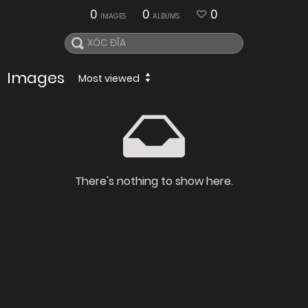
0
0
0
IMAGES
ALBUMS
Images
Most viewed
There's nothing to show here.