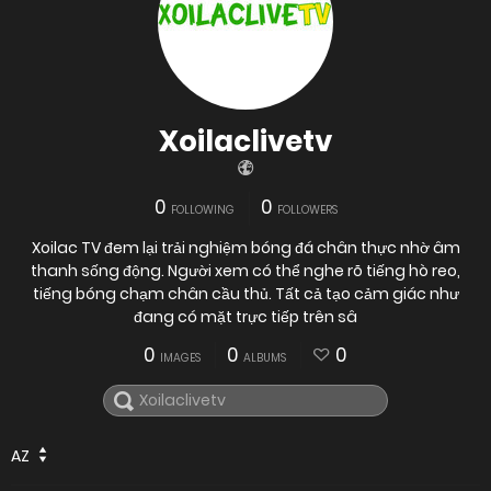
Xoilaclivetv
0
0
FOLLOWING
FOLLOWERS
Xoilac TV đem lại trải nghiệm bóng đá chân thực nhờ âm
thanh sống động. Người xem có thể nghe rõ tiếng hò reo,
tiếng bóng chạm chân cầu thủ. Tất cả tạo cảm giác như
đang có mặt trực tiếp trên sâ
0
0
0
IMAGES
ALBUMS
AZ