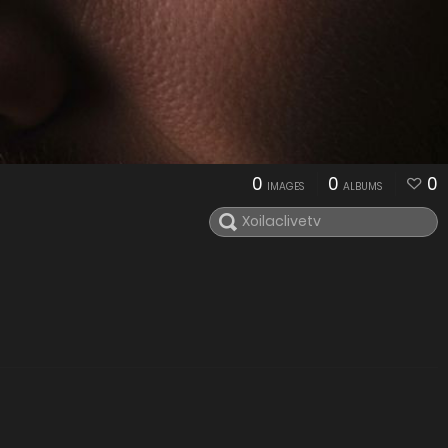
0
0
0
IMAGES
ALBUMS