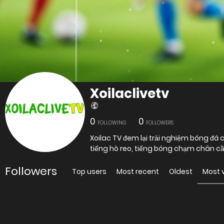
Xoilaclivetv
0
0
FOLLOWING
FOLLOWERS
Xoilac TV đem lại trải nghiệm bóng đ
tiếng hò reo, tiếng bóng chạm chân cầ
Followers
Top users
Most recent
Oldest
Most 