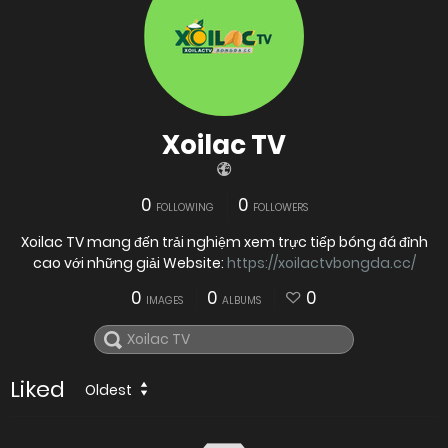
Xoilac TV
0
0
FOLLOWING
FOLLOWERS
Xoilac TV mang đến trải nghiệm xem trực tiếp bóng đá đỉnh
cao với những giải Website:
https://xoilactvbongda.cc/
0
0
0
IMAGES
ALBUMS
Liked
Oldest