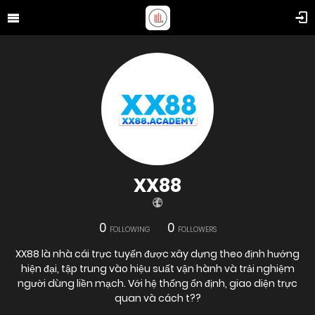
XX88
0
0
FOLLOWING
FOLLOWERS
XX88 là nhà cái trực tuyến được xây dựng theo định hướng
hiện đại, tập trung vào hiệu suất vận hành và trải nghiệm
người dùng liền mạch. Với hệ thống ổn định, giao diện trực
quan và cách t??