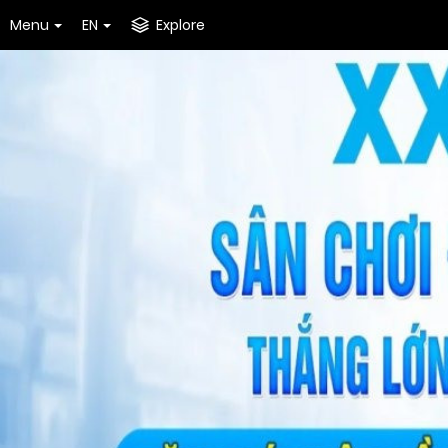
Menu
EN
Explore