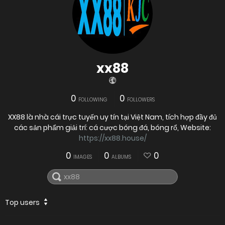
xx88
0
0
FOLLOWING
FOLLOWERS
XX88 là nhà cái trực tuyến uy tín tại Việt Nam, tích hợp đầy đủ
các sản phẩm giải trí: cá cược bóng đá, bóng rổ, Website:
https://xx88.house/
0
0
0
IMAGES
ALBUMS
Top users