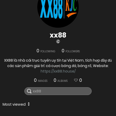
xx88
0
0
FOLLOWING
FOLLOWERS
XX88 là nhà cái trực tuyến uy tín tại Việt Nam, tích hợp đầy đủ
các sản phẩm giải trí: cá cược bóng đá, bóng rổ, Website:
https://xx88.house/
0
0
0
IMAGES
ALBUMS
Most viewed