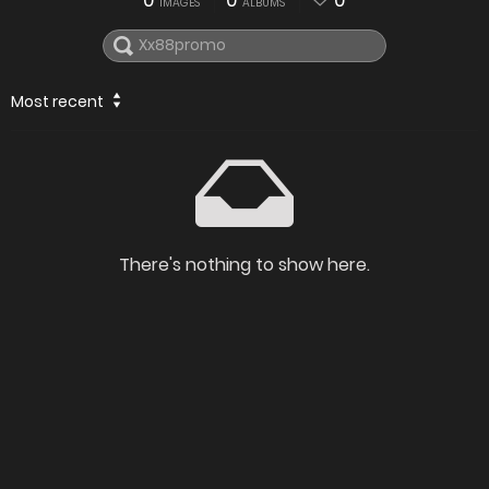
0
0
0
IMAGES
ALBUMS
Most recent
There's nothing to show here.