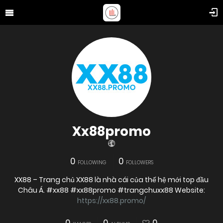
Xx88promo
0
0
FOLLOWING
FOLLOWERS
XX88 – Trang chủ XX88 là nhà cái của thế hệ mới top đầu
Châu Á. #xx88 #xx88promo #trangchuxx88 Website:
https://xx88.promo/