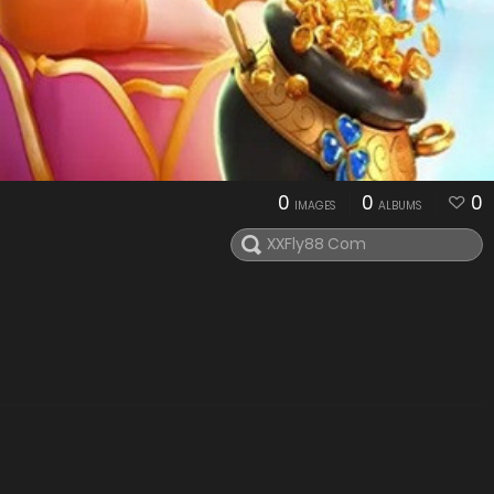
0
0
0
IMAGES
ALBUMS