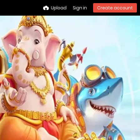
Upload
Sign in
Create account