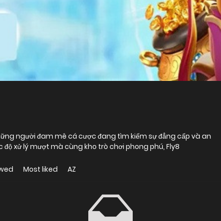
những người đam mê cá cược đang tìm kiếm sự đẳng cấp và an
 tốc độ xử lý mượt mà cùng kho trò chơi phong phú, Fly8
ewed
Most liked
AZ