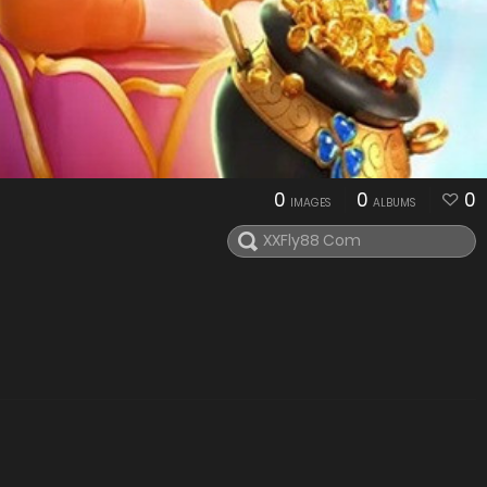
0
0
0
IMAGES
ALBUMS