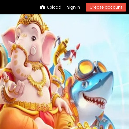
Upload
Sign in
Create account