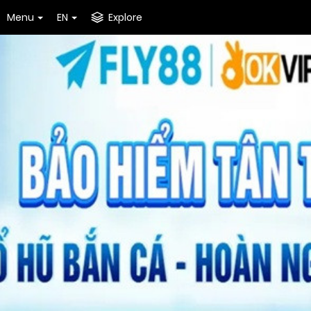
Menu
EN
Explore