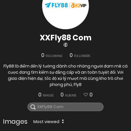
XXFly88 Com
0
0
FOLLOWING
FOLLOWERS
Fly88 là điểm đến lý tưởng dành cho những người đam mê cá
cược đang tìm kiếm sự đẳng cấp và an toàn tuyệt đối. Với
giao diện hiện đại, tốc độ xử lý mượt mà cùng kho trò chơi
phong phú, Fly8
0
0
0
IMAGES
ALBUMS
Images
Most viewed