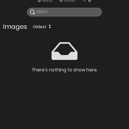
0
0
0
IMAGES
ALBUMS
Images
Oldest
There's nothing to show here.