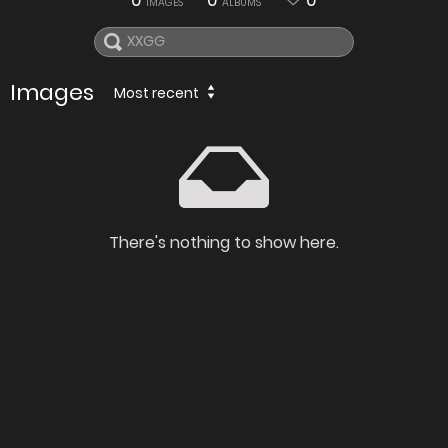
0
0
0
IMAGES
ALBUMS
Images
Most recent
There's nothing to show here.