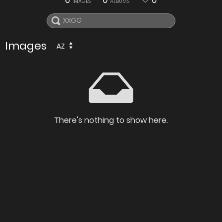
0
0
0
IMAGES
ALBUMS
Images
AZ
There's nothing to show here.