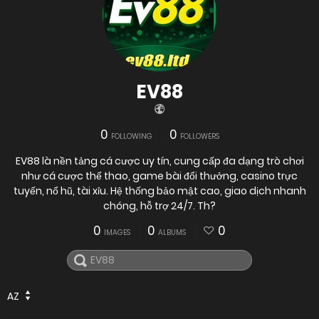
EV88
0
0
FOLLOWING
FOLLOWERS
EV88 là nền tảng cá cược uy tín, cung cấp đa dạng trò chơi
như cá cược thể thao, game bài đổi thưởng, casino trực
tuyến, nổ hũ, tài xỉu. Hệ thống bảo mật cao, giao dịch nhanh
chóng, hỗ trợ 24/7. Th?
0
0
0
IMAGES
ALBUMS
AZ